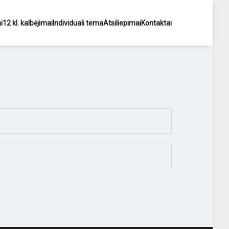
i
12 kl. kalbėjimai
Individuali tema
Atsiliepimai
Kontaktai