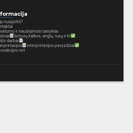
nformacija
ip nusipirkti?
ntaktai
ivatumo ir naudojimosi taisyklės
šiniai
lietuvių kalbos, anglų, rusų ir kt
što darbai
terpretacijos
interpretacijos pavyzdžiai
sosakcijos.net