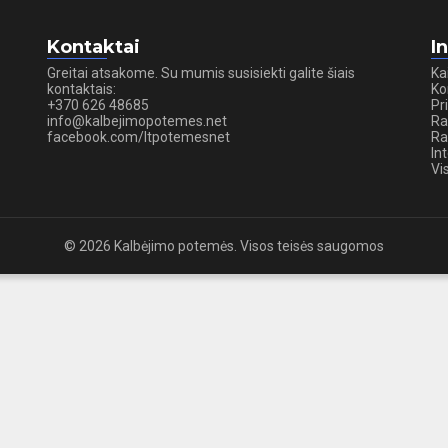
Kontaktai
I
Greitai atsakome. Su mumis susisiekti galite šiais
Ka
kontaktais:
Ko
+370 626 48685
Pr
info@kalbejimopotemes.net
Ra
facebook.com/ltpotemesnet
Ra
In
Vi
© 2026 Kalbėjimo potemės. Visos teisės saugomos