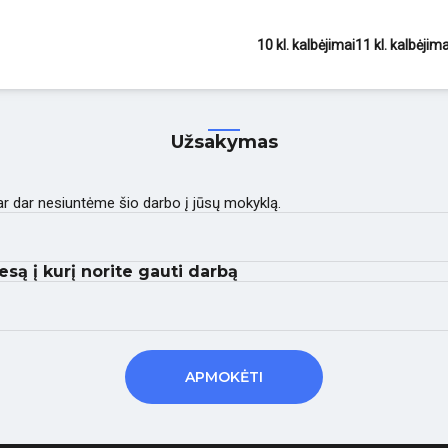
10 kl. kalbėjimai
11 kl. kalbėjima
Užsakymas
 ar dar nesiuntėme šio darbo į jūsų mokyklą.
esą į kurį norite gauti darbą