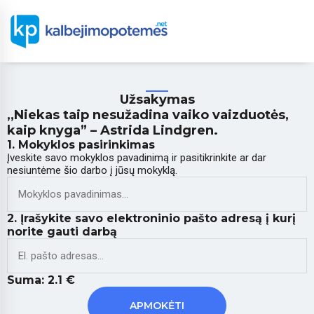
Užsakymas
,,Niekas taip nesužadina vaiko vaizduotės,
kaip knyga” – Astrida Lindgren.
1. Mokyklos pasirinkimas
Įveskite savo mokyklos pavadinimą ir pasitikrinkite ar dar
nesiuntėme šio darbo į jūsų mokyklą.
2. Įrašykite savo elektroninio pašto adresą į kurį
norite gauti darbą
Suma:
2.1
€