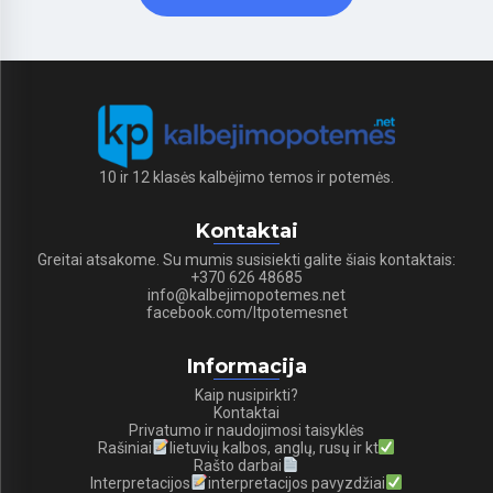
10 ir 12 klasės kalbėjimo temos ir potemės.
Kontaktai
Greitai atsakome. Su mumis susisiekti galite šiais kontaktais:
+370 626 48685
info@kalbejimopotemes.net
facebook.com/ltpotemesnet
Informacija
Kaip nusipirkti?
Kontaktai
Privatumo ir naudojimosi taisyklės
Rašiniai
lietuvių kalbos, anglų, rusų ir kt
Rašto darbai
Interpretacijos
interpretacijos pavyzdžiai