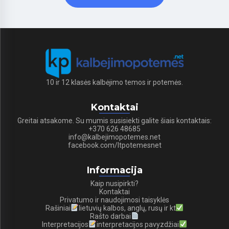
10 ir 12 klasės kalbėjimo temos ir potemės.
Kontaktai
Greitai atsakome. Su mumis susisiekti galite šiais kontaktais:
+370 626 48685
info@kalbejimopotemes.net
facebook.com/ltpotemesnet
Informacija
Kaip nusipirkti?
Kontaktai
Privatumo ir naudojimosi taisyklės
Rašiniai
lietuvių kalbos, anglų, rusų ir kt
Rašto darbai
Interpretacijos
interpretacijos pavyzdžiai