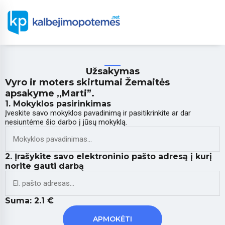
Užsakymas
Vyro ir moters skirtumai Žemaitės
apsakyme ,,Marti”.
1. Mokyklos pasirinkimas
Įveskite savo mokyklos pavadinimą ir pasitikrinkite ar dar
nesiuntėme šio darbo į jūsų mokyklą.
2. Įrašykite savo elektroninio pašto adresą į kurį
norite gauti darbą
Suma:
2.1
€