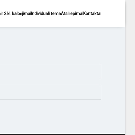
i
12 kl. kalbėjimai
Individuali tema
Atsiliepimai
Kontaktai