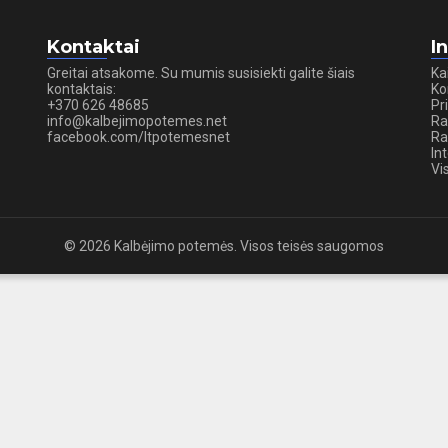
Kontaktai
I
Greitai atsakome. Su mumis susisiekti galite šiais
Ka
kontaktais:
Ko
+370 626 48685
Pr
info@kalbejimopotemes.net
Ra
facebook.com/ltpotemesnet
Ra
In
Vi
© 2026 Kalbėjimo potemės. Visos teisės saugomos