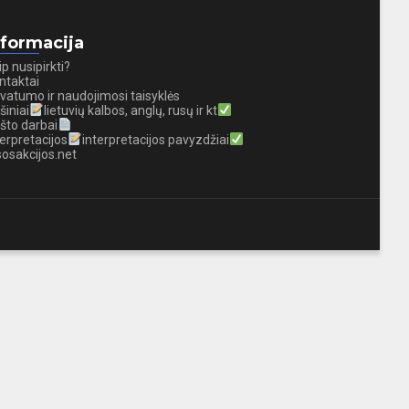
nformacija
ip nusipirkti?
ntaktai
ivatumo ir naudojimosi taisyklės
šiniai
lietuvių kalbos, anglų, rusų ir kt
što darbai
terpretacijos
interpretacijos pavyzdžiai
sosakcijos.net