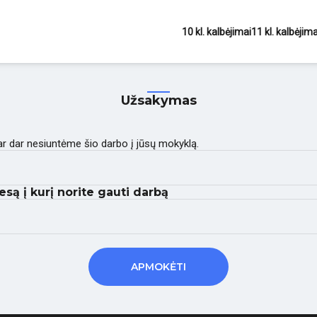
10 kl. kalbėjimai
11 kl. kalbėjima
Užsakymas
 ar dar nesiuntėme šio darbo į jūsų mokyklą.
esą į kurį norite gauti darbą