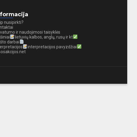
nformacija
ip nusipirkti?
ntaktai
ivatumo ir naudojimosi taisyklės
šiniai
lietuvių kalbos, anglų, rusų ir kt
što darbai
terpretacijos
interpretacijos pavyzdžiai
sosakcijos.net