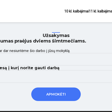
10 kl. kalbėjimai
11 kl. kalbėjima
Užsakymas
ualumas praėjus dviems šimtmečiams.
 ar dar nesiuntėme šio darbo į jūsų mokyklą.
esą į kurį norite gauti darbą