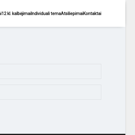
i
12 kl. kalbėjimai
Individuali tema
Atsiliepimai
Kontaktai