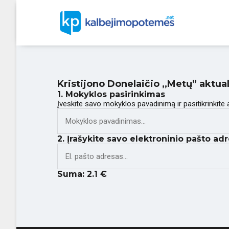
Kristijono Donelaičio ,,Metų” akt
1. Mokyklos pasirinkimas
Įveskite savo mokyklos pavadinimą ir pasitikrinkite
2. Įrašykite savo elektroninio pašto adr
Suma:
2.1
€