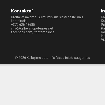
Kontaktai
I
Greitai atsakome. Su mumis susisiekti galite šiais
Ka
kontaktais:
Ko
+370 626 48685
Pr
info@kalbejimopotemes.net
Ra
facebook.com/ltpotemesnet
Ra
In
Vi
© 2026 Kalbėjimo potemės. Visos teisės saugomos