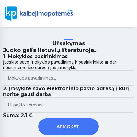
Užsakymas
Juoko galia lietuvių literatūroje.
1. Mokyklos pasirinkimas
Įveskite savo mokyklos pavadinimą ir pasitikrinkite ar dar
nesiuntėme šio darbo į jūsų mokyklą.
2. Įrašykite savo elektroninio pašto adresą į kurį
norite gauti darbą
Suma:
2.1
€