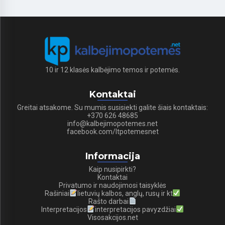
10 ir 12 klasės kalbėjimo temos ir potemės.
Kontaktai
Greitai atsakome. Su mumis susisiekti galite šiais kontaktais:
+370 626 48685
info@kalbejimopotemes.net
facebook.com/ltpotemesnet
Informacija
Kaip nusipirkti?
Kontaktai
Privatumo ir naudojimosi taisyklės
Rašiniai
lietuvių kalbos, anglų, rusų ir kt
Rašto darbai
Interpretacijos
interpretacijos pavyzdžiai
Visosakcijos.net