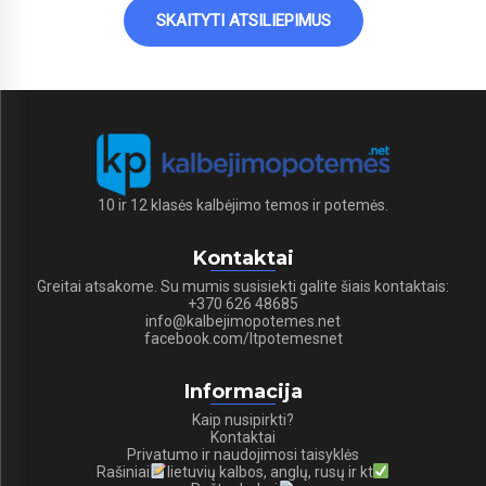
SKAITYTI ATSILIEPIMUS
10 ir 12 klasės kalbėjimo temos ir potemės.
Kontaktai
Greitai atsakome. Su mumis susisiekti galite šiais kontaktais:
+370 626 48685
info@kalbejimopotemes.net
facebook.com/ltpotemesnet
Informacija
Kaip nusipirkti?
Kontaktai
Privatumo ir naudojimosi taisyklės
Rašiniai
lietuvių kalbos, anglų, rusų ir kt