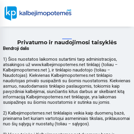
Privatumo ir naudojimosi taisyklės
Bendroji dalis
1) Šios nuostatos laikomos sutartimi tarp administracijos,
atsakingos už www.kalbejimopotemes.net tinklapį (toliau –
Kalbejimopotemes.net ), ir tinklapio naudotojo (toliau –
Naudotojas). Kiekvienas Kalbejimopotemes.net tinklapio
naudotojas privalo susipažinti su šiomis nuostatomis. Kiekvienas
asmuo, naudodamasis tinklapio paslaugomis, tokiomis kaip
pavyzdiniai kalbėjimai, siunčiantis kitus darbus ar skelbiant kitą
informaciją Kalbejimopotemes.net tinklapyje, yra laikomas
susipažinęs su šiomis nuostatomis ir sutinka su jomis.
2) Kalbejimopotemes.net tinklalapis veikia kaip duomenų bazė,
prieinama bet kuriam vartotojui asmeniniais tikslais, priklausomai
nuo šių sąlygų ir nuostatų (toliau – sąlygos).