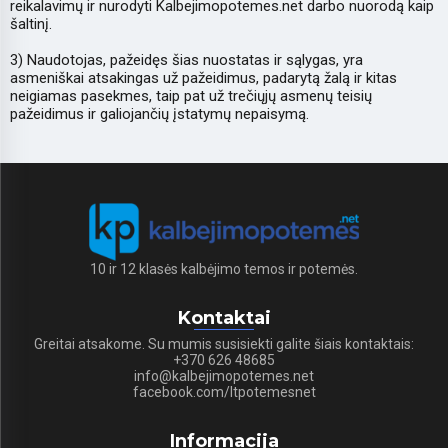
reikalavimų ir nurodyti Kalbejimopotemes.net darbo nuorodą kaip
šaltinį.
3) Naudotojas, pažeidęs šias nuostatas ir sąlygas, yra
asmeniškai atsakingas už pažeidimus, padarytą žalą ir kitas
neigiamas pasekmes, taip pat už trečiųjų asmenų teisių
pažeidimus ir galiojančių įstatymų nepaisymą.
10 ir 12 klasės kalbėjimo temos ir potemės.
Kontaktai
Greitai atsakome. Su mumis susisiekti galite šiais kontaktais:
+370 626 48685
info@kalbejimopotemes.net
facebook.com/ltpotemesnet
Informacija