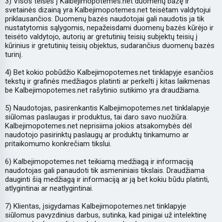
3) Visos teisės į Kalbejimopotemes.net duomenų bazę ir
svetainės dizainą yra Kalbejimopotemes.net teisėtam valdytojui
priklausančios. Duomenų bazės naudotojai gali naudotis ja tik
nustatytomis sąlygomis, nepažeisdami duomenų bazės kūrėjo ir
teisėto valdytojo, autorių ar gretutinių teisių subjektų teisių į
kūrinius ir gretutinių teisių objektus, sudarančius duomenų bazės
turinį.
4) Bet kokio pobūdžio Kalbejimopotemes.net tinklapyje esančios
tekstų ir grafinės medžiagos platinti ar perkelti į kitas laikmenas
be Kalbejimopotemes.net rašytinio sutikimo yra draudžiama.
5) Naudotojas, pasirenkantis Kalbejimopotemes.net tinklalapyje
siūlomas paslaugas ir produktus, tai daro savo nuožiūra.
Kalbejimopotemes.net neprisiima jokios atsakomybės dėl
naudotojo pasirinktų paslaugų ar produktų tinkamumo ar
pritaikomumo konkrečiam tikslui.
6) Kalbejimopotemes.net teikiamą medžiagą ir informaciją
naudotojas gali panaudoti tik asmeniniais tikslais. Draudžiama
dauginti šią medžiagą ir informaciją ar ją bet kokiu būdu platinti,
atlygintinai ar neatlygintinai.
7) Klientas, įsigydamas Kalbejimopotemes.net tinklapyje
siūlomus pavyzdinius darbus, sutinka, kad pinigai už intelektinę