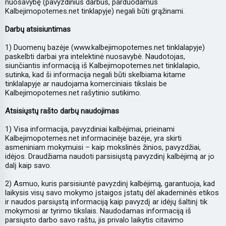
nuosavybę (pavyzdinius darbus, parduodamus
Kalbejimopotemes.net tinklapyje) negali būti grąžinami.
Darbų atsisiuntimas
1) Duomenų bazėje (www.kalbejimopotemes.net tinklalapyje)
paskelbti darbai yra intelektinė nuosavybė. Naudotojas,
siunčiantis informaciją iš Kalbejimopotemes.net tinklalapio,
sutinka, kad ši informacija negali būti skelbiama kitame
tinklalapyje ar naudojama komerciniais tikslais be
Kalbejimopotemes.net rašytinio sutikimo.
Atsisiųstų rašto darbų naudojimas
1) Visa informacija, pavyzdiniai kalbėjimai, prieinami
Kalbejimopotemes.net informacinėje bazėje, yra skirti
asmeniniam mokymuisi – kaip mokslinės žinios, pavyzdžiai,
idėjos. Draudžiama naudoti parsisiųstą pavyzdinį kalbėjimą ar jo
dalį kaip savo.
2) Asmuo, kuris parsisiuntė pavyzdinį kalbėjimą, garantuoja, kad
laikysis visų savo mokymo įstaigos įstatų dėl akademinės etikos
ir naudos parsiųstą informaciją kaip pavyzdį ar idėjų šaltinį tik
mokymosi ar tyrimo tikslais. Naudodamas informaciją iš
parsiųsto darbo savo raštu, jis privalo laikytis citavimo