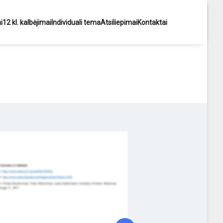
i
12 kl. kalbėjimai
Individuali tema
Atsiliepimai
Kontaktai