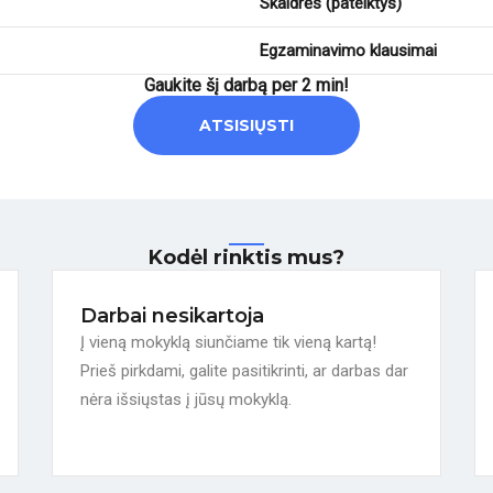
Skaidrės (pateiktys)
Egzaminavimo klausimai
Gaukite šį darbą per 2 min!
ATSISIŲSTI
Kodėl rinktis mus?
Darbai nesikartoja
Į vieną mokyklą siunčiame tik vieną kartą!
Prieš pirkdami, galite pasitikrinti, ar darbas dar
nėra išsiųstas į jūsų mokyklą.