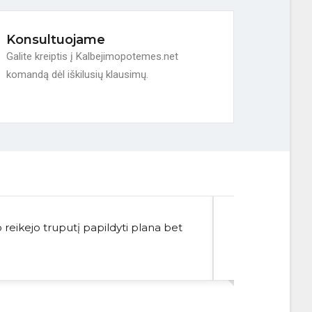
Konsultuojame
Galite kreiptis į Kalbejimopotemes.net
komandą dėl iškilusių klausimų.
 reikejo truputį papildyti plana bet
Ačiū už malonų
viską gavau laba
Sofija
10 klasė