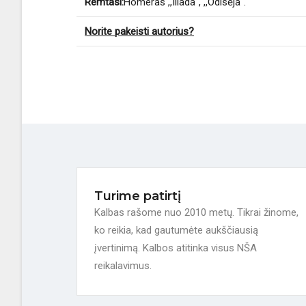
Remtasi:
Homeras ,,Iliada", ,,Odisėja".
Norite pakeisti autorius?
Turime patirtį
Kalbas rašome nuo 2010 metų. Tikrai žinome,
ko reikia, kad gautumėte aukščiausią
įvertinimą. Kalbos atitinka visus NŠA
reikalavimus.