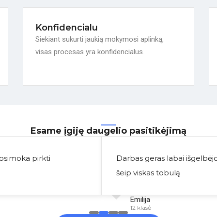
Konfidencialu
Siekiant sukurti jaukią mokymosi aplinką,
visas procesas yra konfidencialus.
Esame įgiję daugelio pasitikėjimą
Apsimoka pirkti
Darbas geras labai išgelbėjo
šeip viskas tobulą
Emilija
12 klasė