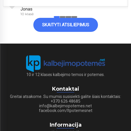
Jonas
10 klasė
SKAITYTI ATSILIEPIMUS
10 ir 12 klasės kalbėjimo temos ir potemės.
Kontaktai
Greitai atsakome. Su mumis susisiekti galite šiais kontaktais:
+370 626 48685
info@kalbejimopotemes.net
facebook.com/ltpotemesnet
Informacija