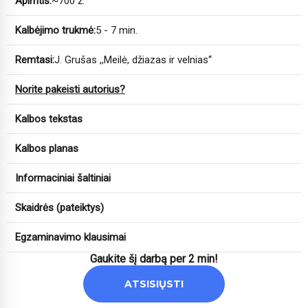
Apimtis:
~700 ž.
Kalbėjimo trukmė:
5 - 7 min.
Remtasi:
J. Grušas ,,Meilė, džiazas ir velnias‘‘
Norite pakeisti autorius?
Kalbos tekstas
Kalbos planas
Informaciniai šaltiniai
Skaidrės (pateiktys)
Egzaminavimo klausimai
Gaukite šį darbą per 2 min!
ATSISIŲSTI