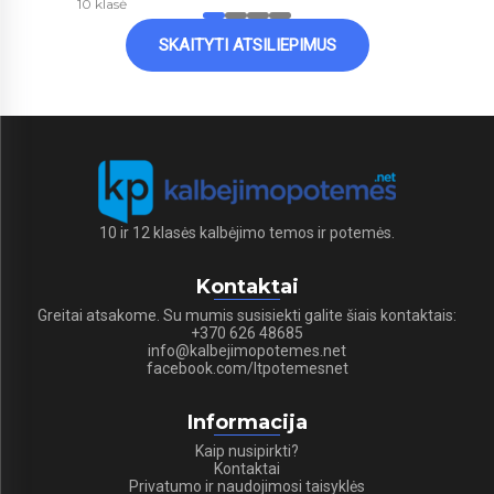
10 klasė
SKAITYTI ATSILIEPIMUS
10 ir 12 klasės kalbėjimo temos ir potemės.
Kontaktai
Greitai atsakome. Su mumis susisiekti galite šiais kontaktais:
+370 626 48685
info@kalbejimopotemes.net
facebook.com/ltpotemesnet
Informacija
Kaip nusipirkti?
Kontaktai
Privatumo ir naudojimosi taisyklės