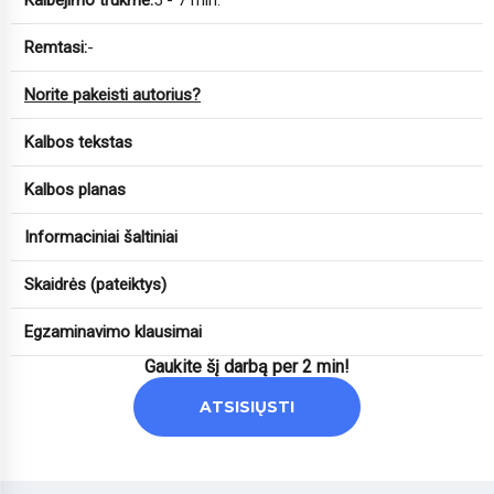
Kalbėjimo trukmė:
5 - 7 min.
Remtasi:
-
Norite pakeisti autorius?
Kalbos tekstas
Kalbos planas
Informaciniai šaltiniai
Skaidrės (pateiktys)
Egzaminavimo klausimai
Gaukite šį darbą per 2 min!
ATSISIŲSTI