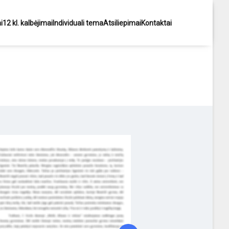
i
12 kl. kalbėjimai
Individuali tema
Atsiliepimai
Kontaktai