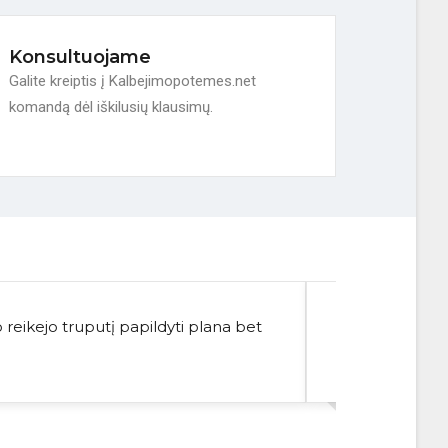
Konsultuojame
Galite kreiptis į Kalbejimopotemes.net
komandą dėl iškilusių klausimų.
 reikejo truputį papildyti plana bet
Ačiū už malonų
viską gavau laba
Sofija
10 klasė