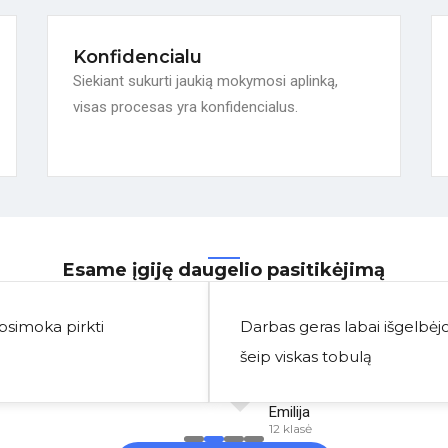
Konfidencialu
Siekiant sukurti jaukią mokymosi aplinką,
visas procesas yra konfidencialus.
Esame įgiję daugelio pasitikėjimą
Apsimoka pirkti
Darbas geras labai išgelbėjo
šeip viskas tobulą
Emilija
12 klasė