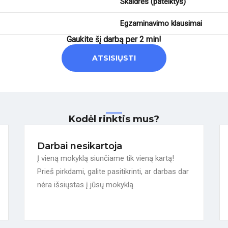
Skaidrės (pateiktys)
Egzaminavimo klausimai
Gaukite šį darbą per 2 min!
ATSISIŲSTI
Kodėl rinktis mus?
Darbai nesikartoja
Į vieną mokyklą siunčiame tik vieną kartą!
Prieš pirkdami, galite pasitikrinti, ar darbas dar
nėra išsiųstas į jūsų mokyklą.