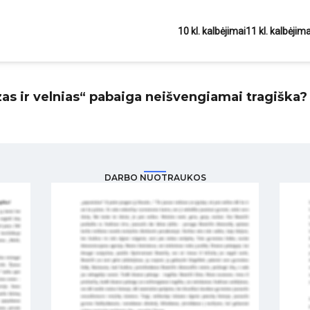
10 kl. kalbėjimai
11 kl. kalbėjima
zas ir velnias“ pabaiga neišvengiamai tragiška?
DARBO NUOTRAUKOS