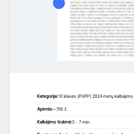
Kategorija:
10 klasės (PUPP) 2024 metų kalbėjim
Apimtis:
~700 ž.
Kalbėjimo trukmė:
5 - 7 min.