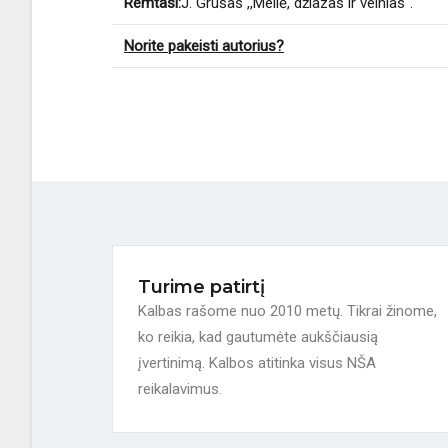
Remtasi:
J. Grušas ,,Meilė, džiazas ir velnias“.
Norite pakeisti autorius?
Turime patirtį
Kalbas rašome nuo 2010 metų. Tikrai žinome,
ko reikia, kad gautumėte aukščiausią
įvertinimą. Kalbos atitinka visus NŠA
reikalavimus.