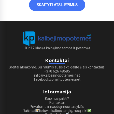
SKAITYTI ATSILIEPIMUS
10 ir 12 klasės kalbėjimo temos ir potemės.
Kontaktai
Greitai atsakome. Su mumis susisiekti galite šiais kontaktais:
+370 626 48685
info@kalbejimopotemes.net
facebook.com/ltpotemesnet
Informacija
Kaip nusipirkti?
Kontaktai
Privatumo ir naudojimosi taisyklės
Rašiniai
lietuvių kalbos, anglų, rusų ir kt