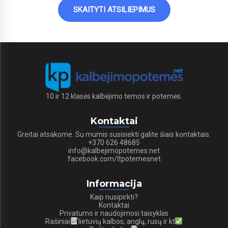
SKAITYTI ATSILIEPIMUS
10 ir 12 klasės kalbėjimo temos ir potemės.
Kontaktai
Greitai atsakome. Su mumis susisiekti galite šiais kontaktais:
+370 626 48685
info@kalbejimopotemes.net
facebook.com/ltpotemesnet
Informacija
Kaip nusipirkti?
Kontaktai
Privatumo ir naudojimosi taisyklės
Rašiniai
lietuvių kalbos, anglų, rusų ir kt