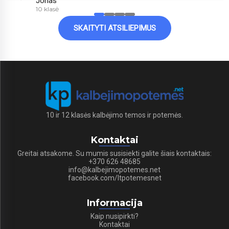
Jonas
10 klasė
SKAITYTI ATSILIEPIMUS
10 ir 12 klasės kalbėjimo temos ir potemės.
Kontaktai
Greitai atsakome. Su mumis susisiekti galite šiais kontaktais:
+370 626 48685
info@kalbejimopotemes.net
facebook.com/ltpotemesnet
Informacija
Kaip nusipirkti?
Kontaktai