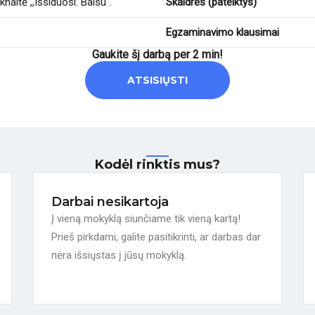
knaitė ,,Išsiduosi. Balsu".
Skaidrės (pateiktys)
Egzaminavimo klausimai
Gaukite šį darbą per 2 min!
ATSISIŲSTI
Kodėl rinktis mus?
Darbai nesikartoja
Į vieną mokyklą siunčiame tik vieną kartą!
Prieš pirkdami, galite pasitikrinti, ar darbas dar
nėra išsiųstas į jūsų mokyklą.