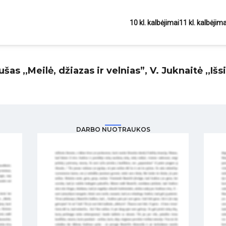
10 kl. kalbėjimai
11 kl. kalbėjima
ušas ,,Meilė, džiazas ir velnias”, V. Juknaitė ,,Iš
DARBO NUOTRAUKOS