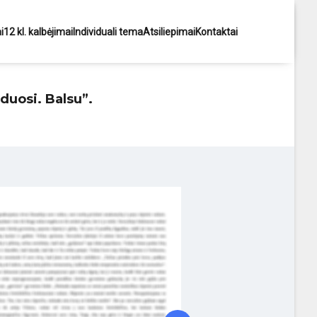
i
12 kl. kalbėjimai
Individuali tema
Atsiliepimai
Kontaktai
siduosi. Balsu”.