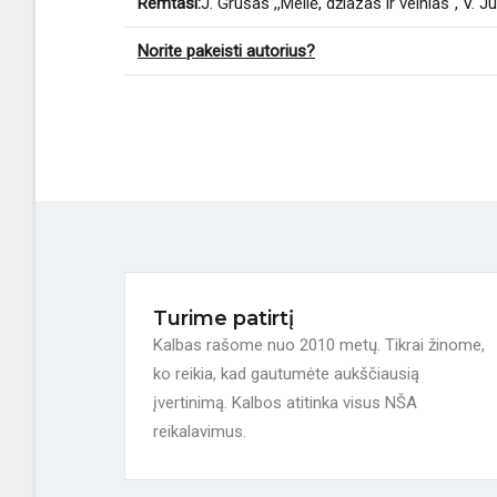
Remtasi:
J. Grušas ,,Meilė, džiazas ir velnias", V. Ju
Norite pakeisti autorius?
Turime patirtį
Kalbas rašome nuo 2010 metų. Tikrai žinome,
ko reikia, kad gautumėte aukščiausią
įvertinimą. Kalbos atitinka visus NŠA
reikalavimus.