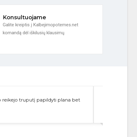
Konsultuojame
Galite kreiptis į Kalbejimopotemes.net
komandą dėl iškilusių klausimų.
 reikejo truputį papildyti plana bet
Ačiū už malonų
viską gavau laba
Sofija
10 klasė