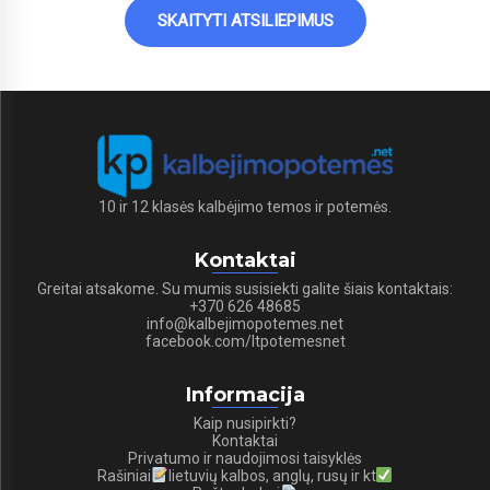
SKAITYTI ATSILIEPIMUS
10 ir 12 klasės kalbėjimo temos ir potemės.
Kontaktai
Greitai atsakome. Su mumis susisiekti galite šiais kontaktais:
+370 626 48685
info@kalbejimopotemes.net
facebook.com/ltpotemesnet
Informacija
Kaip nusipirkti?
Kontaktai
Privatumo ir naudojimosi taisyklės
Rašiniai
lietuvių kalbos, anglų, rusų ir kt