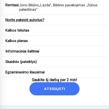
Remtasi:
Jono Biliūno,,Lazda”, Biblinis pasakojimas ,,Sūnus
palaidūnas”.
Norite pakeisti autorius?
Kalbos tekstas
Kalbos planas
Informaciniai šaltiniai
Skaidrės (pateiktys)
Egzaminavimo klausimai
Gaukite šį darbą per 2 min!
ATSISIŲSTI