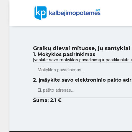
Graikų dievai mituose, jų santykia
1. Mokyklos pasirinkimas
Įveskite savo mokyklos pavadinimą ir pasitikrinkite
2. Įrašykite savo elektroninio pašto adr
Suma:
2.1
€