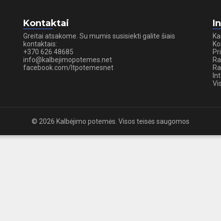
Kontaktai
I
Greitai atsakome. Su mumis susisiekti galite šiais
Ka
kontaktais:
Ko
+370 626 48685
Pr
info@kalbejimopotemes.net
Ra
facebook.com/ltpotemesnet
Ra
In
Vi
© 2026 Kalbėjimo potemės. Visos teisės saugomos