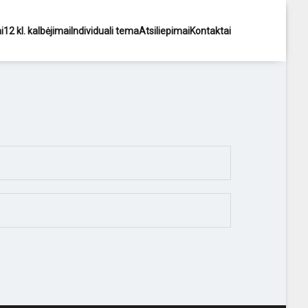
i
12 kl. kalbėjimai
Individuali tema
Atsiliepimai
Kontaktai