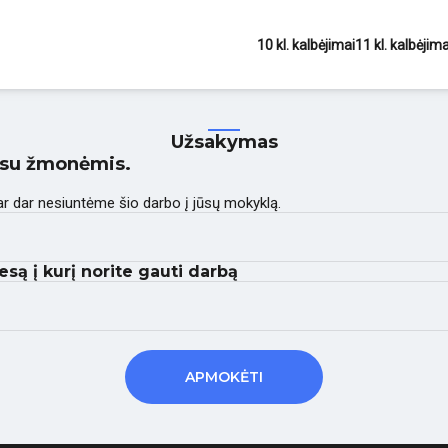
10 kl. kalbėjimai
11 kl. kalbėjima
Užsakymas
i su žmonėmis.
 ar dar nesiuntėme šio darbo į jūsų mokyklą.
esą į kurį norite gauti darbą