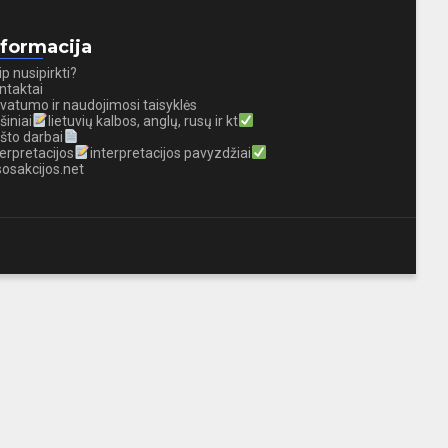
nformacija
ip nusipirkti?
ntaktai
ivatumo ir naudojimosi taisyklės
šiniai
lietuvių kalbos, anglų, rusų ir kt
što darbai
terpretacijos
interpretacijos pavyzdžiai
sosakcijos.net