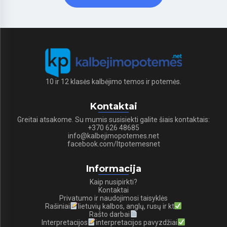
10 ir 12 klasės kalbėjimo temos ir potemės.
Kontaktai
Greitai atsakome. Su mumis susisiekti galite šiais kontaktais:
+370 626 48685
info@kalbejimopotemes.net
facebook.com/ltpotemesnet
Informacija
Kaip nusipirkti?
Kontaktai
Privatumo ir naudojimosi taisyklės
Rašiniai
lietuvių kalbos, anglų, rusų ir kt
Rašto darbai
Interpretacijos
interpretacijos pavyzdžiai