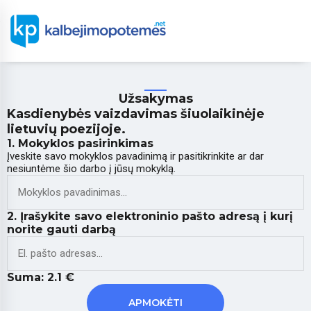
Užsakymas
Kasdienybės vaizdavimas šiuolaikinėje
lietuvių poezijoje.
1. Mokyklos pasirinkimas
Įveskite savo mokyklos pavadinimą ir pasitikrinkite ar dar
nesiuntėme šio darbo į jūsų mokyklą.
2. Įrašykite savo elektroninio pašto adresą į kurį
norite gauti darbą
Suma:
2.1
€