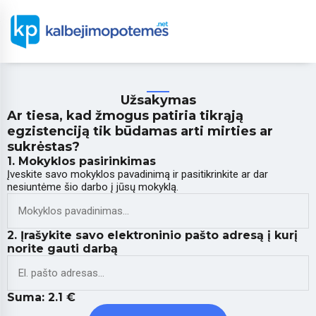
Užsakymas
Ar tiesa, kad žmogus patiria tikrąją
egzistenciją tik būdamas arti mirties ar
sukrėstas?
1. Mokyklos pasirinkimas
Įveskite savo mokyklos pavadinimą ir pasitikrinkite ar dar
nesiuntėme šio darbo į jūsų mokyklą.
2. Įrašykite savo elektroninio pašto adresą į kurį
norite gauti darbą
Suma:
2.1
€