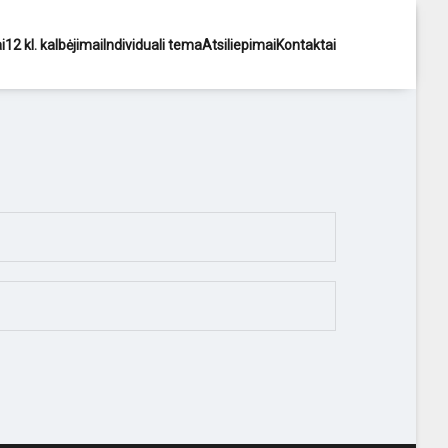
i
12 kl. kalbėjimai
Individuali tema
Atsiliepimai
Kontaktai