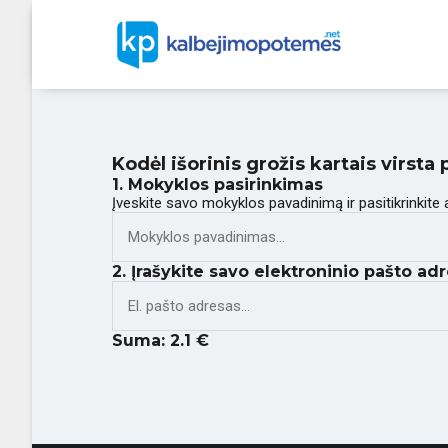
Kodėl išorinis grožis kartais virst
1. Mokyklos pasirinkimas
Įveskite savo mokyklos pavadinimą ir pasitikrinkite
2. Įrašykite savo elektroninio pašto adr
Suma:
2.1
€