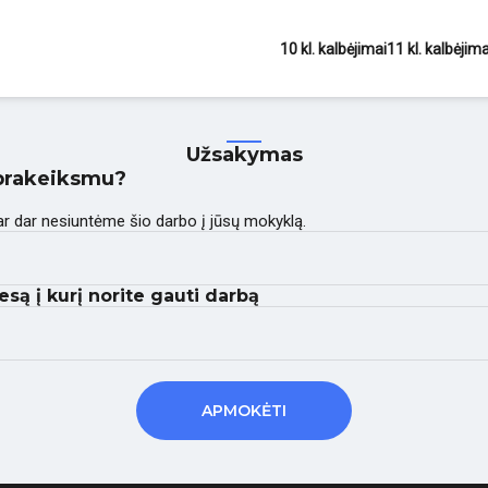
10 kl. kalbėjimai
11 kl. kalbėjima
Užsakymas
a prakeiksmu?
 ar dar nesiuntėme šio darbo į jūsų mokyklą.
esą į kurį norite gauti darbą