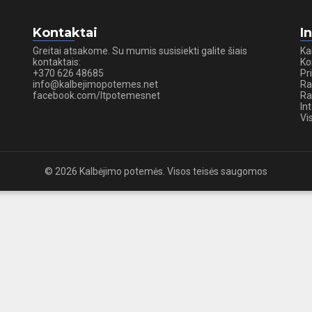
Kontaktai
I
Greitai atsakome. Su mumis susisiekti galite šiais
Ka
kontaktais:
Ko
+370 626 48685
Pr
info@kalbejimopotemes.net
Ra
facebook.com/ltpotemesnet
Ra
In
Vi
© 2026 Kalbėjimo potemės. Visos teisės saugomos