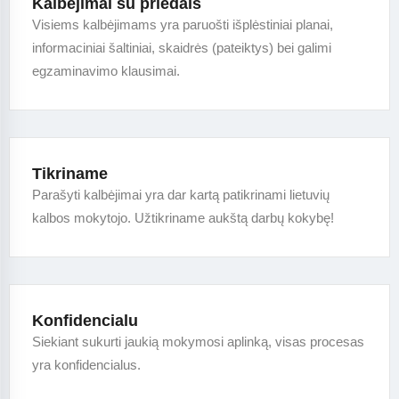
Kalbėjimai su priedais
Visiems kalbėjimams yra paruošti išplėstiniai planai,
informaciniai šaltiniai, skaidrės (pateiktys) bei galimi
egzaminavimo klausimai.
Tikriname
Parašyti kalbėjimai yra dar kartą patikrinami lietuvių
kalbos mokytojo. Užtikriname aukštą darbų kokybę!
Konfidencialu
Siekiant sukurti jaukią mokymosi aplinką, visas procesas
yra konfidencialus.