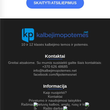
SKAITYTI ATSILIEPIMUS
10 ir 12 klasės kalbėjimo temos ir potemės.
Kontaktai
Greitai atsakome. Su mumis susisiekti galite šiais kontaktais:
+370 626 48685
info@kalbejimopotemes.net
facebook.com/ltpotemesnet
Informacija
Kaip nusipirkti?
Kontaktai
Privatumo ir naudojimosi taisyklės
Rašiniai
lietuvių kalbos, anglų, rusų ir kt
Rašto darbai