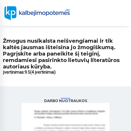
Žmogus nusikalsta neišvengiamai ir tik
kaltės jausmas išteisina jo žmogiškumą.
Pagrįskite arba paneikite šį teiginį,
remdamiesi pasirinkto lietuvių literatūros
autoriaus kūryba.
Įvertinimas:
9.5
(4 įvertinimai)
DARBO NUOTRAUKOS