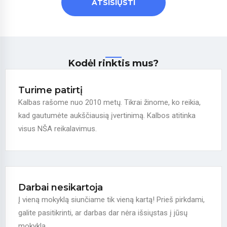
ATSISIŲSTI
Kodėl rinktis mus?
Turime patirtį
Kalbas rašome nuo 2010 metų. Tikrai žinome, ko reikia,
kad gautumėte aukščiausią įvertinimą. Kalbos atitinka
visus NŠA reikalavimus.
Darbai nesikartoja
Į vieną mokyklą siunčiame tik vieną kartą! Prieš pirkdami,
galite pasitikrinti, ar darbas dar nėra išsiųstas į jūsų
mokyklą.