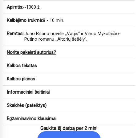
Apimtis:
~1000 ž.
Kalbėjimo trukmė:
8 - 10 min.
Remtasi:
Jono Biliūno novele ,,Vagis“ ir Vinco Mykolaičio-
Putino romanu ,,Altorių šešėly“.
Norite pakeisti autorius?
Kalbos tekstas
Kalbos planas
Informaciniai šaltiniai
Skaidrės (pateiktys)
Egzaminavimo klausimai
Gaukite šį darbą per 2 min!