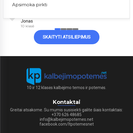
Apsimoka pirkti
Jonas
10 klasė
SKAITYTI ATSILIEPIMUS
10 ir 12 klasės kalbėjimo temos ir potemės.
Kontaktai
Greitai atsakome. Su mumis susisiekti galite šiais kontaktais:
+370 626 48685
info@kalbejimopotemes.net
facebook.com/ltpotemesnet